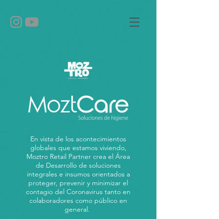
En vista de los acontecimientos
globales que estamos viviendo,
Moztro Retail Partner crea el Área
de Desarrollo de soluciones
integrales e insumos orientados a
proteger, prevenir y minimizar el
contagio del Coronavirus tanto en
colaboradores como público en
general.