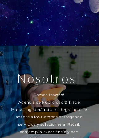
Nosotros|
Somos Moztro!
Agencia de Publicidad & Trade
Marketing,
dinámica e integral
que se
adapta a los tiempos entregando
servicios y soluciones al Retail,
con
amplia experiencia
y con