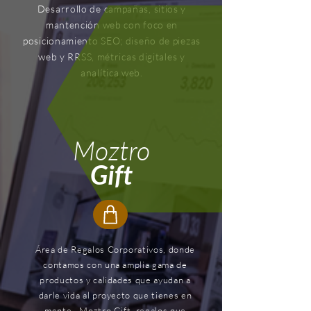
Desarrollo de campañas, sitios y
mantención web con foco en
posicionamiento SEO; diseño de piezas
web y RRSS, métricas digitales y
analítica web.
Moztro
Gift
Área de Regalos Corporativos, donde
contamos con una amplia gama de
productos y calidades que ayudan a
darle vida al proyecto que tienes en
mente. Moztro Gift, regalos que