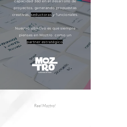
capacidad 360 en el desarrollo de
proyectos, generando propuestas
creativas,
seductoras
y funcionales.
Nuestro objetivo es que siempre
pienses en Moztro como un
partner estratégico
.
Reel Moztro!