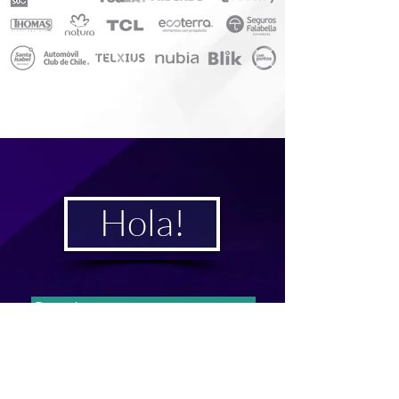
Hola!
Contáctanos y conversemos,
podemos transformar algo bueno en
algo memorable.